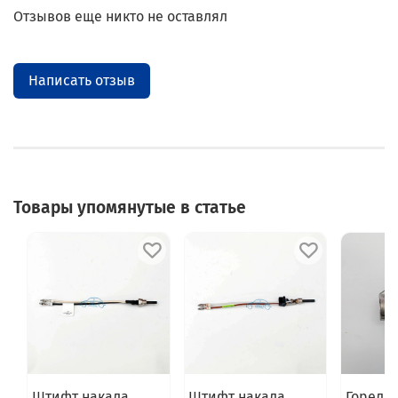
Отзывов еще никто не оставлял
Написать отзыв
Товары упомянутые в статье
Штифт накала
Штифт накала
Горелка