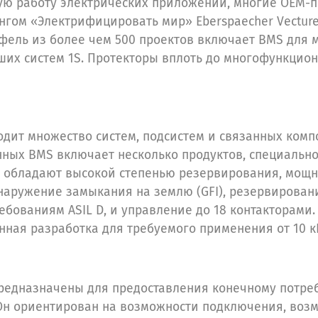
ю работу электрических приложений, многие OEM-
нгом «Электрифицировать мир» Eberspaecher Vectur
ель из более чем 500 проектов включает BMS для м
их систем 1S. Протекторы вплоть до многофункцио
одит множество систем, подсистем и связанных комп
ых BMS включает несколько продуктов, специально
ы обладают высокой степенью резервирования, мощ
наружение замыкания на землю (GFI), резервирован
бованиям ASIL D, и управление до 18 контакторами
ая разработка для требуемого применения от 10 кВ
едназначены для предоставления конечному потре
Он ориентирован на возможности подключения, возм