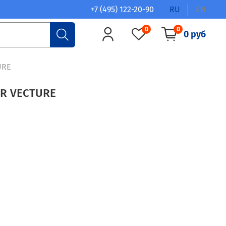
+7 (495) 122-20-90
RU
EN
0
0
0 руб
URE
R VECTURE