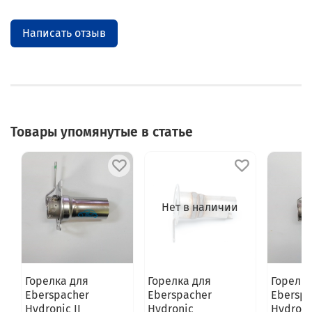
Написать отзыв
Товары упомянутые в статье
Нет в наличии
Горелка для
Горелка для
Горелка
Eberspacher
Eberspacher
Eberspa
Hydronic II
Hydronic
Hydronic