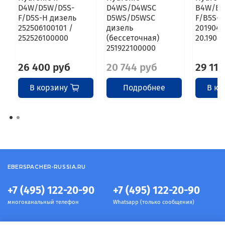
D4W/D5W/D5S-
D4WS/D4WSC
B4W/B5
F/D5S-H дизель
D5WS/D5WSC
F/B5S-H
252506100101 /
дизель
2019041
252526100000
(бессеточная)
20.1904.
251922100000
26 400 руб
20 744 руб
29 113
В корзину
Подробнее
В ко
EBERSPACHER-RUSSIA.RU
+7 (495) 122-20-90
+7 (495) 122-20-90
многоканальный телефон
Whatsapp (только сообщения)