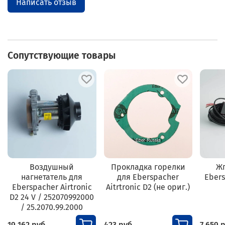
Написать отзыв
Сопутствующие товары
Воздушный
Прокладка горелки
Жг
нагнетатель для
для Eberspacher
Ebers
Eberspacher Airtronic
Aitrtronic D2 (не ориг.)
D2 24 V / 252070992000
/ 25.2070.99.2000
19 162 руб
423 руб
7 659 