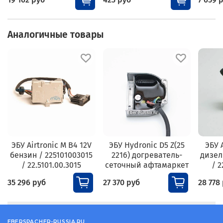
Аналогичные товары
ЭБУ Airtronic M B4 12V
ЭБУ Hydronic D5 Z(25
ЭБУ 
бензин / 225101003015
2216) догреватель-
дизел
/ 22.5101.00.3015
сеточный афтамаркет
/ 2
35 296 руб
27 370 руб
28 778
EBERSPACHER-RUSSIA.RU