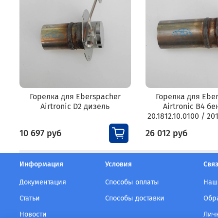
Горелка для Eberspacher
Горелка для Ebe
Airtronic D2 дизель
Airtronic B4 бе
20.1812.10.0100 / 2
10 697 руб
26 012 руб
Информация
Условия
Связ
Документация
Способы оплаты
Наш
Статьи
Способы доставки
Обр
Новости
Лич