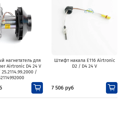
й нагнетатель для
Штифт накала E116 Airtronic
er Airtronic D4 24 V
D2 / D4 24 V
/ 25.2114.99.2000 /
52114992000
б
7 506 руб
4