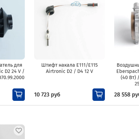
атель для
Штифт накала E111/E115
Воздушны
c D2 24 V /
Airtronic D2 / D4 12 V
Eberspach
070.99.2000
(40 Вт) 
2
10 723 руб
28 558 ру