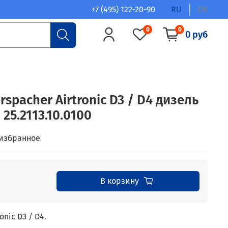
+7 (495) 122-20-90
RU
EN
0
0
0 руб
rspacher Airtronic D3 / D4 дизель
 25.2113.10.0100
 избранное
В корзину
onic D3 / D4.