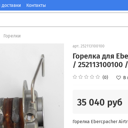
 доставки
Контакты
Горелки
арт.
252113100100
Горелка для Ebe
/ 252113100100 /
(0)
В
35 040 руб
Горелка Ebercpacher Airtr