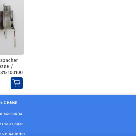
rspacher
нзин /
01812100100
ь с нами
и контакты
атная связь
ный кабинет