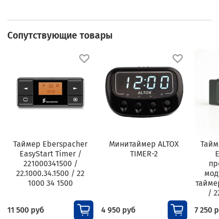
Сопутствующие товары
Таймер Eberspacher
Минитаймер ALTOX
Тайм
EasyStart Timer /
TIMER-2
E
221000341500 /
пр
22.1000.34.1500 / 22
мод
1000 34 1500
тайме
/ 2
11 500 руб
4 950 руб
7 250 