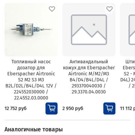
Топливный насос
Антивандальный
Шти
дозатор для
кожух для Eberspacher
Ebers
Eberspacher Airtronic
Airtronic M/M2/M3
S2 - 
S2 M2 S3 M3
B4/D4/B4L/D4L /
D4L) 2
B2L/D2L/B4L/D4L 12V /
293370040030 /
/ 2
224552030000 /
29.3370.04.0030
22.4552.03.0000
12 752 руб
2 950 руб
11 112 
Аналогичные товары