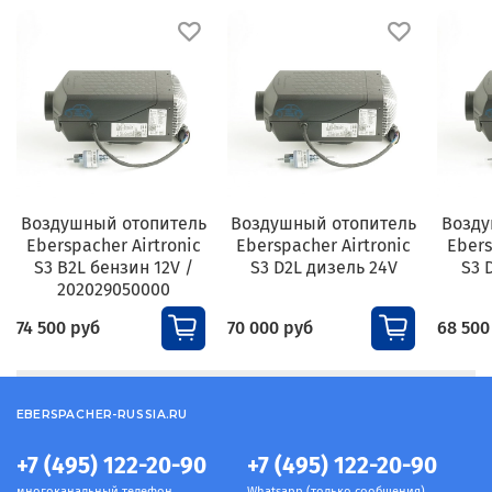
Воздушный отопитель
Воздушный отопитель
Возду
Eberspacher Airtronic
Eberspacher Airtronic
Ebers
S3 B2L бензин 12V /
S3 D2L дизель 24V
S3 
202029050000
74 500 руб
70 000 руб
68 500
EBERSPACHER-RUSSIA.RU
+7 (495) 122-20-90
+7 (495) 122-20-90
многоканальный телефон
Whatsapp (только сообщения)