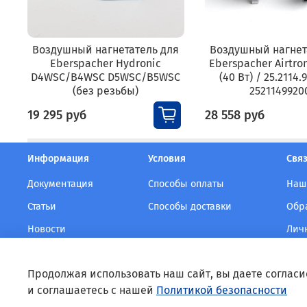
Воздушный нагнетатель для
Воздушный нагнет
Eberspacher Hydronic
Eberspacher Airtron
D4WSC/B4WSC D5WSC/B5WSC
(40 Вт) / 25.2114.
(без резьбы)
2521149920
19 295 руб
28 558 руб
Информация
Условия
Связ
Документация
Способы оплаты
Наш
Статьи
Способы доставки
Обр
Новости
Лич
Продолжая использовать наш сайт, вы даете согласи
и соглашаетесь с нашей
Политикой безопасности
EBERSPACHER-RUSSIA.RU