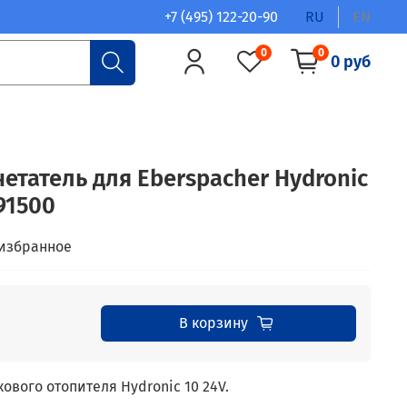
+7 (495) 122-20-90
RU
EN
0
0
0 руб
етатель для Eberspacher Hydronic
991500
 избранное
В корзину
ового отопителя Hydronic 10 24V.