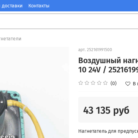
 доставки
Контакты
гнетатели
арт.
252161991500
Воздушный нагн
10 24V / 252161
(0)
В
43 135 руб
Нагнетатель для предпуск