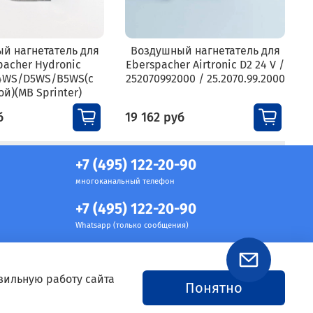
й нагнетатель для
Воздушный нагнетатель для
pacher Hydronic
Eberspacher Airtronic D2 24 V /
4WS/D5WS/B5WS(с
252070992000 / 25.2070.99.2000
й)(MB Sprinter)
б
19 162 руб
1
+7 (495) 122-20-90
многоканальный телефон
+7 (495) 122-20-90
Whatsapp (только сообщения)
вильную работу сайта
Понятно