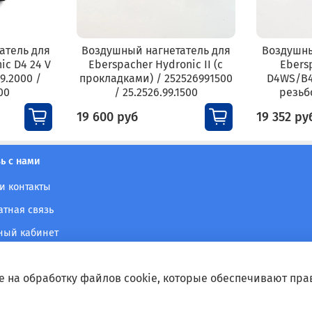
атель для
Воздушный нагнетатель для
Воздушны
ic D4 24 V
Eberspacher Hydronic II (с
Ebers
99.2000 /
прокладками) / 252526991500
D4WS/B
00
/ 25.2526.99.1500
резьбо
19 600 руб
19 352 ру
ь с нами
и контакты
атная связь
ный кабинет
е на обработку файлов cookie, которые обеспечивают пра