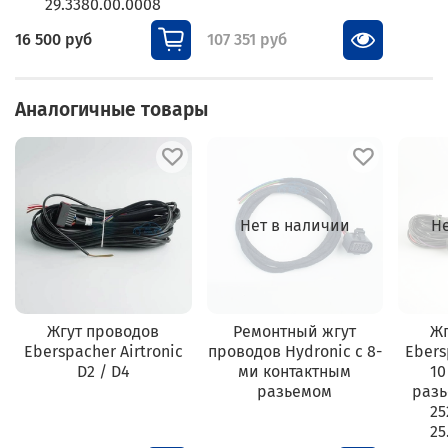
29.3380.00.0008
16 500 руб
107 351 руб
Аналогичные товары
Нет в наличии
Н
Жгут проводов
Ремонтный жгут
Жг
Eberspacher Airtronic
проводов Hydronic с 8-
Ebers
D2 / D4
ми контактным
10
разьемом
разь
25
25