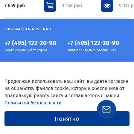
7 659 руб
3 158 руб
9 137 
EBERSPACHER-RUSSIA.RU
+7 (495) 122-20-90
+7 (495) 122-20-90
многоканальный телефон
Whatsapp (только сообщения)
Информация
Продолжая использовать наш сайт, вы даете согласие
на обработку файлов cookie, которые обеспечивают
правильную работу сайта и соглашаетесь с нашей
Условия
Политикой безопасности
Связь с нами
Понятно