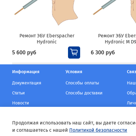
Ремонт ЭБУ Eberspacher
Ремонт ЭБУ Eber
Hydronic
Hydronic M D
5 600 руб
6 300 руб
Информация
Условия
Связ
Документация
Способы оплаты
Наш
Статьи
Способы доставки
Обр
Новости
Лич
Продолжая использовать наш сайт, вы даете согласи
и соглашаетесь с нашей
Политикой безопасности
EBERSPACHER-RUSSIA.RU