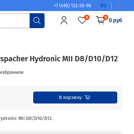
+7 (495) 122-20-90
RU
EN
0
0
0 руб
spacher Hydronic MII D8/D10/D12
 избранное
В корзину
ydronic MII D8/D10/D12.