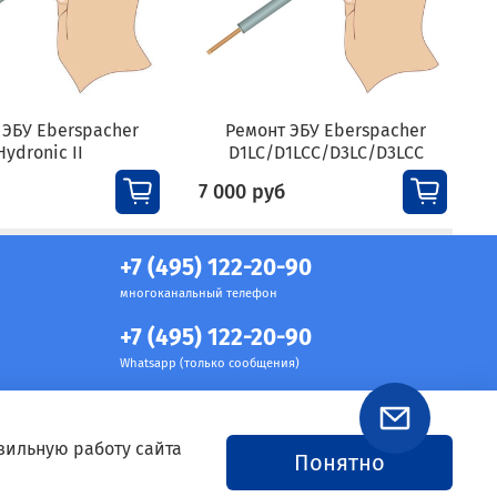
 ЭБУ Eberspacher
Ремонт ЭБУ Eberspacher
Hydronic II
D1LC/D1LCC/D3LC/D3LCC
7 000 руб
9
+7 (495) 122-20-90
многоканальный телефон
+7 (495) 122-20-90
Whatsapp (только сообщения)
вильную работу сайта
Понятно