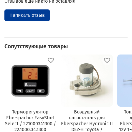
Отзывов еще никто не оставлял
Написать отзыв
Сопутствующие товары
Терморегулятор
Воздушный
Топ
Eberspacher EasyStart
нагнетатель для
Select / 221000341300 /
Eberspacher Hydronic II
Ebers
22.1000.34.1300
D5Z-H Toyota /
12V 1-