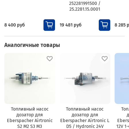
252281991500 /
25.2281.15.0001
8 400 руб
19 481 руб
8 285 
Аналогичные товары
Топливный насос
Топливный насос
Топ
дозатор для
дозатор для
Eberspacher Airtronic
Eberspacher Airtronic L
Ebers
S2 M2 S3 M3
D5 / Hydronic 24V
12V 1-