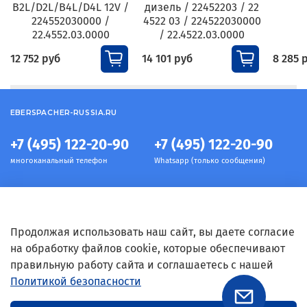
B2L/D2L/B4L/D4L 12V /
дизель / 22452203 / 22
224552030000 /
4522 03 / 224522030000
22.4552.03.0000
/ 22.4522.03.0000
12 752 руб
14 101 руб
8 285 
EBERSPACHER-RUSSIA.RU
+7 (495) 122-20-90
+7 (495) 122-20-90
многоканальный телефон
Whatsapp (только сообщения)
Информация
Продолжая использовать наш сайт, вы даете согласие
на обработку файлов cookie, которые обеспечивают
правильную работу сайта и соглашаетесь с нашей
Условия
Политикой безопасности