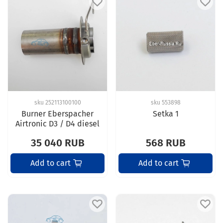
sku
252113100100
sku
553898
Burner Eberspacher
Setka 1
Airtronic D3 / D4 diesel
35 040 RUB
568 RUB
Add to cart
Add to cart