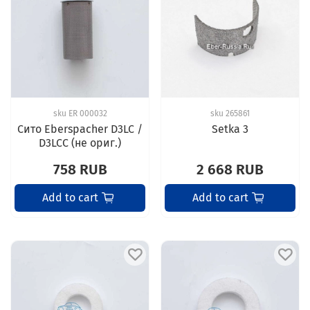
sku
ER 000032
sku
265861
Сито Eberspacher D3LC /
Setka 3
D3LCC (не ориг.)
758 RUB
2 668 RUB
Add to cart
Add to cart