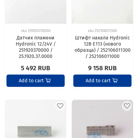
sku
251920370000
sku
252106011300
Датчик пламени
Штифт накала Hydronic
Hydronic 12/24V /
12В E113 (нового
251920370000 /
образца) / 252106011300
25.1920.37.0000
/ 252106011000
5 492 RUB
9 158 RUB
Add to cart
Add to cart