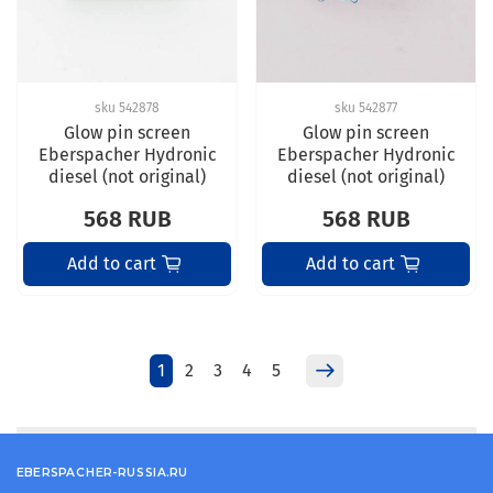
sku
542878
sku
542877
Glow pin screen
Glow pin screen
Eberspacher Hydronic
Eberspacher Hydronic
diesel (not original)
diesel (not original)
568 RUB
568 RUB
Add to cart
Add to cart
1
2
3
4
5
EBERSPACHER-RUSSIA.RU