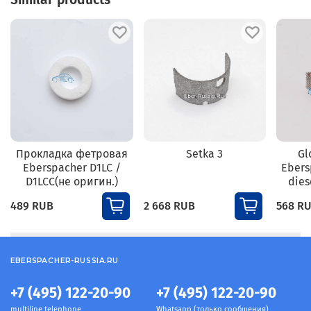
Прокладка фетровая
Setka 3
Gl
Eberspacher D1LC /
Ebers
D1LCC(не оригин.)
dies
489 RUB
2 668 RUB
568 R
EBERSPACHER-RUSSIA.RU
+7 (495) 122-20-90
+7 (495) 122-20-90
multiline telephone
Whatsapp (только сообщения)