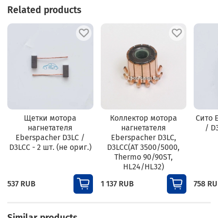
Related products
Щетки мотора
Коллектор мотора
Сито 
нагнетателя
нагнетателя
/ D
Eberspacher D3LC /
Eberspacher D3LC,
D3LCC - 2 шт. (не ориг.)
D3LCC(AT 3500/5000,
Thermo 90/90ST,
HL24/HL32)
537 RUB
1 137 RUB
758 R
Similar products