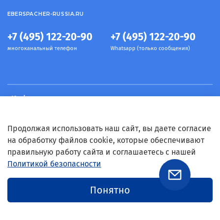
EBERSPACHER-RUSSIA.RU
+7 (495) 122-20-90
+7 (495) 122-20-90
многоканальный телефон
Whatsapp (только сообщения)
Информация
Условия
Продолжая использовать наш сайт, вы даете согласие
на обработку файлов cookie, которые обеспечивают
правильную работу сайта и соглашаетесь с нашей
Связь с нами
Политикой безопасности
Понятно