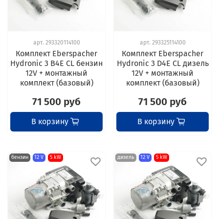
арт.
293320114100
арт.
293325114100
Комплект Eberspacher
Комплект Eberspacher
Hydronic 3 B4E CL бензин
Hydronic 3 D4E CL дизель
12V + монтажный
12V + монтажный
комплект (базовый)
комплект (базовый)
71 500 руб
71 500 руб
В корзину
В корзину
бензин
12 V
5 kW
дизель
12 V
5 kW