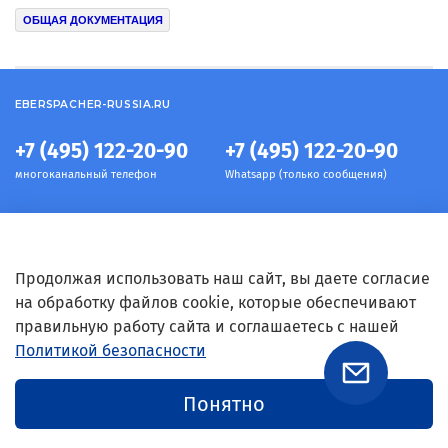
ОБЩАЯ ДОКУМЕНТАЦИЯ
EBERSPACHER-RUSSIA.RU
+7 (495) 122-20-90
+7 (495) 122-20-90
многоканальный телефон
Whatsapp (только сообщения)
Информация
Продолжая использовать наш сайт, вы даете согласие
на обработку файлов cookie, которые обеспечивают
правильную работу сайта и соглашаетесь с нашей
Условия
Политикой безопасности
Связь с нами
Понятно