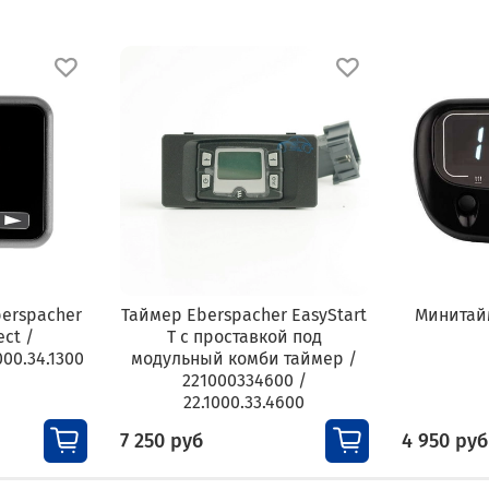
erspacher
Таймер Eberspacher EasyStart
Минитай
ect /
T с проставкой под
000.34.1300
модульный комби таймер /
221000334600 /
22.1000.33.4600
7 250 руб
4 950 руб