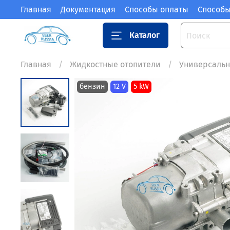
Главная
Документация
Способы оплаты
Способы
Каталог
Главная
Жидкостные отопители
Универсаль
бензин
12 V
5 kW