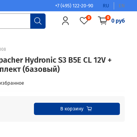
+7 (495) 122-20-90
RU
EN
0
0
0 руб
008
acher Hydronic S3 B5E CL 12V +
плект (базовый)
 избранное
В корзину