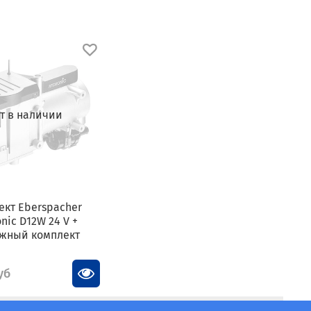
т в наличии
ект Eberspacher
nic D12W 24 V +
жный комплект
уб