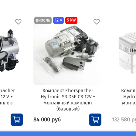
дизель
12 V
5 kW
Не
pacher
Комплект Eberspacher
Компл
12 V +
Hydronic S3 D5E CS 12V +
Hydro
мплект
монтажный комплект
монта
(базовый)
84 000 руб
132 580 р