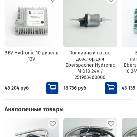
ЭБУ Hydronic 10 дизель
Топливный насос
12V
дозатор для
на
Eberspacher Hydronic
Ebers
M D10 24V /
10 24
251963460000
48 204 руб
18 736 руб
43 135
Аналогичные товары