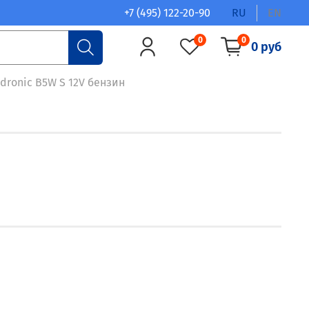
+7 (495) 122-20-90
RU
EN
0
0
0 руб
dronic B5W S 12V бензин