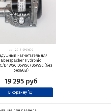
арт.
201819991600
здушный нагнетатель для
Eberspacher Hydronic
C/B4WSC D5WSC/B5WSC (без
резьбы)
19 295 руб
В корзину
нтация для раздела: