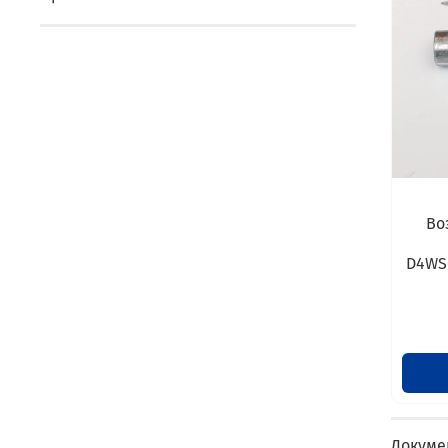
Во
D4WS
Докуме