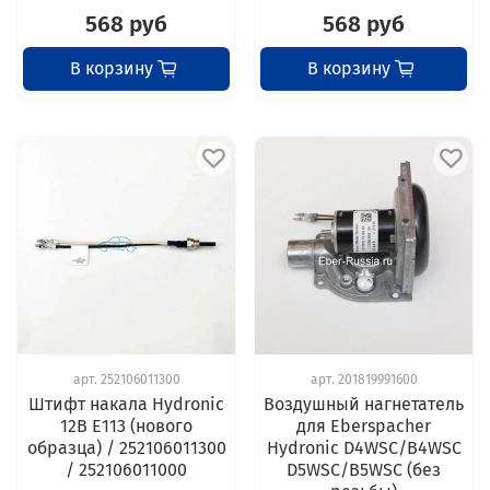
568 руб
568 руб
В корзину
В корзину
арт.
252106011300
арт.
201819991600
Штифт накала Hydronic
Воздушный нагнетатель
12В E113 (нового
для Eberspacher
образца) / 252106011300
Hydronic D4WSC/B4WSC
/ 252106011000
D5WSC/B5WSC (без