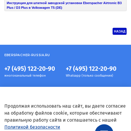
Инструкция для штатной заводской установки Eberspacher Airtronic B3
Plus / D3 Plus в Volkswagen T5 (DE)
НАЗАД
EBERSPACHER-RUSSIA.RU
+7 (495) 122-20-90
+7 (495) 122-20-90
многоканальный телефон
Whatsapp (только сообщения)
Информация
Продолжая использовать наш сайт, вы даете согласие
на обработку файлов cookie, которые обеспечивают
правильную работу сайта и соглашаетесь с нашей
Условия
Политикой безопасности